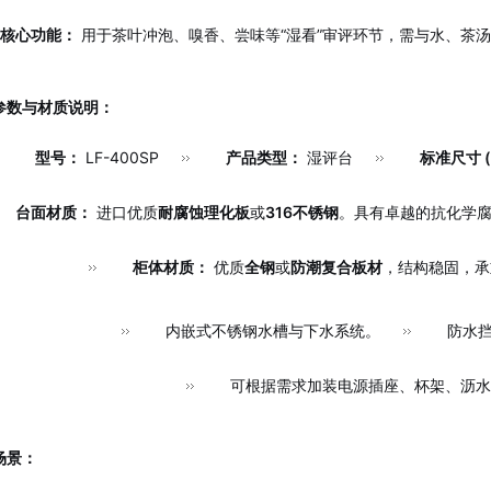
核心功能：
用于茶叶冲泡、嗅香、尝味等“湿看”审评环节，需与水、茶
参数与材质说明：
型号：
LF-400SP
产品类型：
湿评台
标准尺寸 (
台面材质：
进口优质
耐腐蚀理化板
或
316不锈钢
。具有卓越的抗化学腐
柜体材质：
优质
全钢
或
防潮复合板材
，结构稳固，承
内嵌式不锈钢水槽与下水系统。
防水
可根据需求加装电源插座、杯架、沥水
场景：