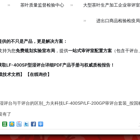
茶叶质量监督检验中心
大型茶叶生产加工企业审评室
进出口商品检验检疫局
提供的不只是产品，更是解决方案：
支持为您
免费规划实验室布局
，提供
一站式审评室配置方案
（包含干评台
获取LF-400SP型湿评台详细PDF产品手册与权威质检报告！
载技术文档】 【在线询价】
湿评台与干评台的区别_力夫科技LF-400SP/LF-200GP审评台套装_按
没有了