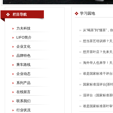
学习园地
栏目导航
力夫科技
从“喝茶”到“懂茶”
LIFO简介
想当茶艺培训师？天
企业文化
想开茶叶店？先来天
品牌特色
海外华人也来学！天
乘车路线
企业动态
谁是国家标准干评台
系列产品
国家标准湿评台[茶
在线留言
湿评台（国家标准茶
联系我们
谁是国家标准茶叶审
行业状况