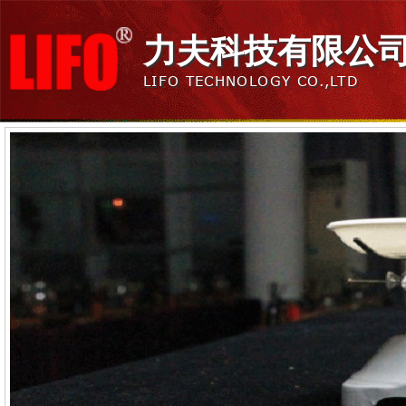
力夫科技有限公
LIFO TECHNOLOGY CO.,LTD