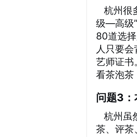
杭州很
级—高级
80道选
人只要会
艺师证书
看茶泡茶
问题3：
杭州虽
茶、评茶